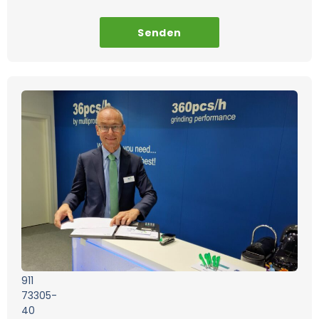
Senden
Ihr
Ansprechpartner
Friedrich
Stimpfig
Geschäftsführer
E-
Mail
info@rs-
technology.de
Telefon
+49
911
73305-
40